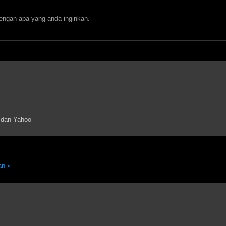
ngan apa yang anda inginkan.
 dan Yahoo
an »