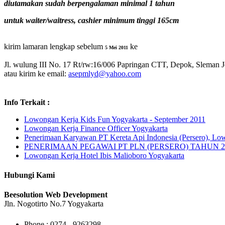
diutamakan sudah berpengalaman minimal 1 tahun
untuk waiter/waitress, cashier minimum tinggi 165cm
kirim lamaran lengkap sebelum
ke
5 Mei 2011
Jl. wulung III No. 17 Rt/rw:16/006 Papringan CTT, Depok, Sleman 
atau kirim ke email:
asepmlyd@yahoo.com
Info Terkait :
Lowongan Kerja Kids Fun Yogyakarta - September 2011
Lowongan Kerja Finance Officer Yogyakarta
Penerimaan Karyawan PT Kereta Api Indonesia (Persero),
PENERIMAAN PEGAWAI PT PLN (PERSERO) TAHUN 
Lowongan Kerja Hotel Ibis Malioboro Yogyakarta
Hubungi Kami
Beesolution Web Development
Jln. Nogotirto No.7 Yogyakarta
Phone : 0274 - 9263298